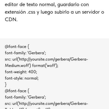
editor de texto normal, guardarlo con
extensión .css y luego subirlo a un servidor o
CDN.
@font-face {
font-family: 'Gerbera';
src: url('http://yoursite.com/gerbera/Gerbera-
Medium.woff') format('woff');
font-weight: 400;
font-style: normal;
}
@font-face {
font-family: 'Gerbera';
src: url('http://yoursite.com/gerbera/Gerbera-