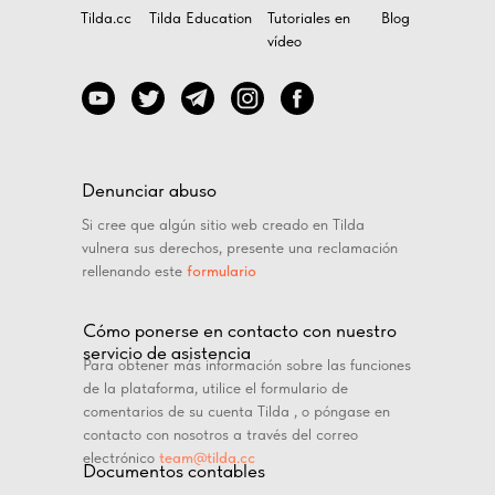
Tilda.cc
Tilda Education
Tutoriales en
Blog
vídeo
Denunciar abuso
Si cree que algún sitio web creado en Tilda
vulnera sus derechos, presente una reclamación
rellenando este
formulario
Cómo ponerse en contacto con nuestro
servicio de asistencia
Para obtener más información sobre las funciones
de la plataforma, utilice el formulario de
comentarios de su cuenta Tilda , o póngase en
contacto con nosotros a través del correo
electrónico
team@tilda.cc
Documentos contables