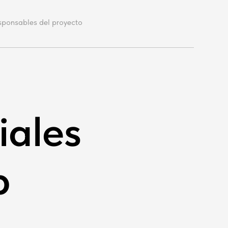
sponsables del proyecto
iales
b