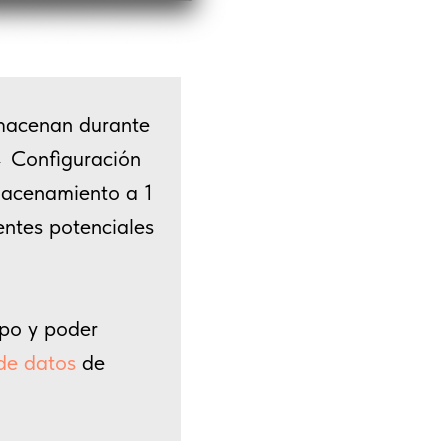
lmacenan durante
→ Configuración
macenamiento a 1
ientes potenciales
mpo y poder
 de datos
de