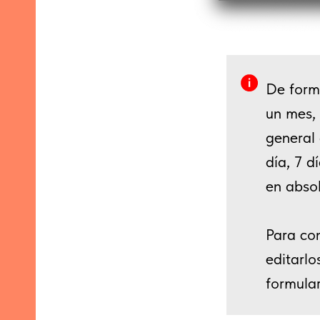
De form
un mes,
general
día, 7 d
en absol
Para con
editarlo
formular