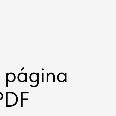
 página
PDF