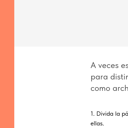
inas
s
A veces e
para disti
es
como archi
redes
1. Divida la 
ellas.