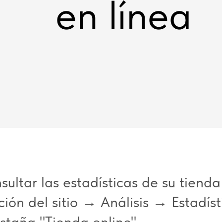
en línea
ultar las estadísticas de su tienda
ión del sitio → Análisis → Estadísti
taña "Tienda online".