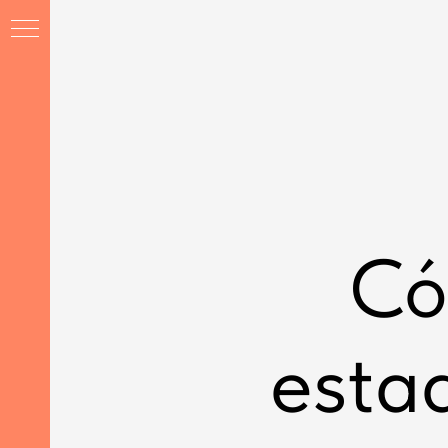
Có
estad